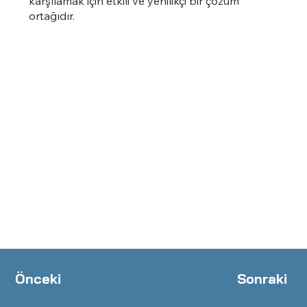
karşılamak için etkili ve yenilikçi bir çözüm
ortağıdır.
Önceki
Sonraki